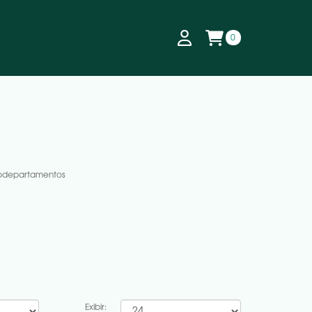
0
ubdepartamentos
Exibir: