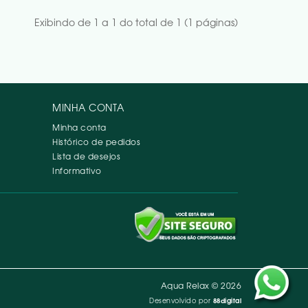
Exibindo de 1 a 1 do total de 1 (1 páginas)
MINHA CONTA
Minha conta
Histórico de pedidos
Lista de desejos
Informativo
Aqua Relax © 2026
Desenvolvido por
88digital