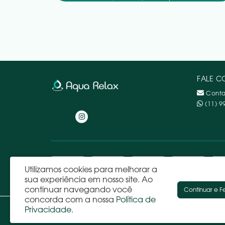
FALE 
Conta
(11) 9
Utilizamos cookies para melhorar a
sua experiência em nosso site.
Ao
continuar navegando você
Continuar e F
concorda com a nossa
Política de
Privacidade
.
Pretty Spa Materiais de Decoração e Acabamentos Ltda - CNPJ: 06
Avenida Industrial, 780 - Campestre - Santo André - SP - 09080-500 -