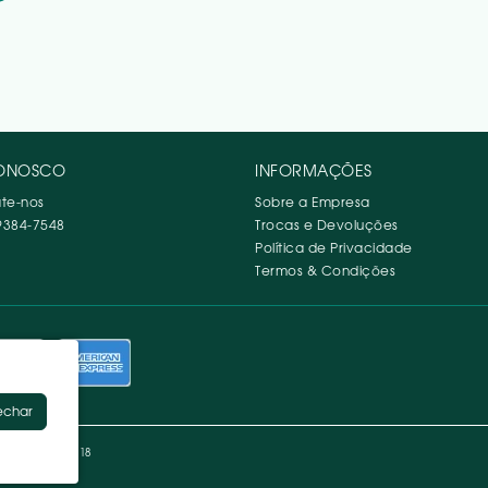
CONOSCO
INFORMAÇÕES
te-nos
Sobre a Empresa
9384-7548
Trocas e Devoluções
Política de Privacidade
Termos & Condições
echar
.023.446/0001-18