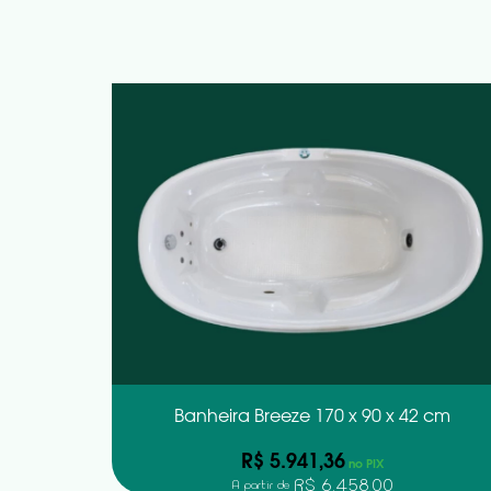
Banheira Breeze 170 x 90 x 42 cm
R$ 5.941,36
no PIX
R$ 6.458,00
A partir de