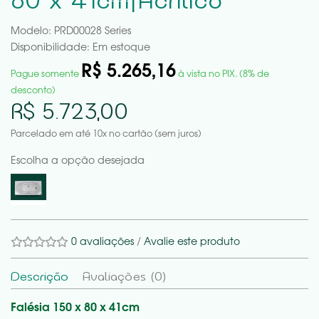
80 x 41cm|Acrilico
Modelo: PRD00028 Series
Disponibilidade:
Em estoque
R$ 5.265,16
Pague somente
à vista no PIX. (8% de
desconto)
R$ 5.723,00
Parcelado em até 10x no cartão (sem juros)
Escolha a opção desejada
0 avaliações
/
Avalie este produto
Descrição
Avaliações (0)
Falésia 150 x 80 x 41cm