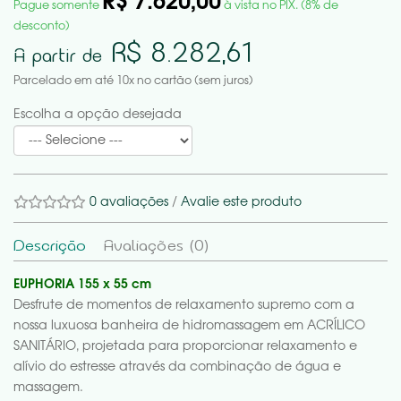
R$ 7.620,00
Pague somente
à vista no PIX. (8% de
desconto)
R$ 8.282,61
A partir de
Parcelado em até 10x no cartão (sem juros)
Escolha a opção desejada
0 avaliações
/
Avalie este produto
Descrição
Avaliações (0)
EUPHORIA 155 x 55 cm
Desfrute de momentos de relaxamento supremo com a
nossa luxuosa banheira de hidromassagem em ACRÍLICO
SANITÁRIO, projetada para proporcionar relaxamento e
alívio do estresse através da combinação de água e
massagem.