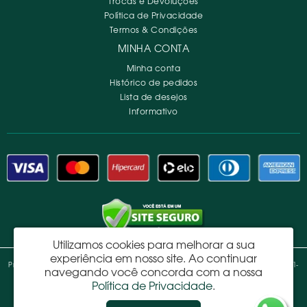
Trocas e Devoluções
Política de Privacidade
Termos & Condições
MINHA CONTA
Minha conta
Histórico de pedidos
Lista de desejos
Informativo
Utilizamos cookies para melhorar a sua
experiência em nosso site.
Ao continuar
Pretty Spa Materiais de Decoração e Acabamentos Ltda - CNPJ: 06.023.446/0001-
navegando você concorda com a nossa
18
Política de Privacidade
.
Avenida Industrial, 780 - Campestre - Santo André - SP - 09080-500 -