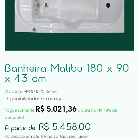
Banheira Malibu 180 x 90
x 43 cm
Modelo: PRD00025 Series
Disponibilidade:
Em estoque
R$ 5.021,36
Pague somente
à vista no PIX. (8% de
desconto)
R$ 5.458,00
A partir de
Parcelado em até 10x no cartão (sem juros)