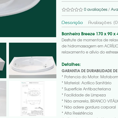
0 avaliações
/
Ava
Descrição
Avaliações (0
Banheira Breeze 170 x 90 x
Desfrute de momentos de rela
de hidromassagem em ACRÍLICO
relaxamento e alívio do estr
Detalhes:
GARANTIA DE DURABILIDADE DE
* Potencia do Motor: Motobom
* Material: Acrílico Sanitário
* Superfície Antibacteriana
* Facilidade de Limpeza
* Não amarela, BRANCO VITÁL
* Não adere gordura corporal
* Alta Resistência