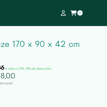
0
eze 170 x 90 x 42 cm
36
à vista no PIX. (8% de desconto)
8,00
em juros)