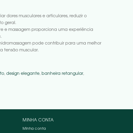
r dores musculares e articulares, reduzir o
o geral.
e e massagem proporciona uma experiência
.
 hidromassagem pode contribuir para uma melhor
 a tensão muscular.
to
,
design elegante
,
banheira retangular
,
MINHA CONTA
Minha conta