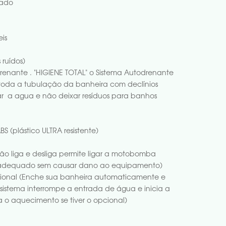
zado
eis
 ruídos)
enante . "HIGIENE TOTAL" o Sistema Autodrenante
oda a tubulação da banheira com declínios
tar a agua e não deixar resíduos para banhos
BS (plástico ULTRA resistente)
tão liga e desliga permite ligar a motobomba
 adequado sem causar dano ao equipamento)
ional (Enche sua banheira automaticamente e
 sistema interrompe a entrada de água e inicia a
 o aquecimento se tiver o opcional)