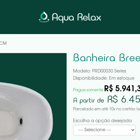
2 CM
Banheira Bre
Modelo: PRD00030 Series
Disponibilidade:
Em estoque
R$ 5.941,
Pague somente
R$ 6.45
A partir de
Parcelado em até 10x no cartão (s
Escolha a opção desejada