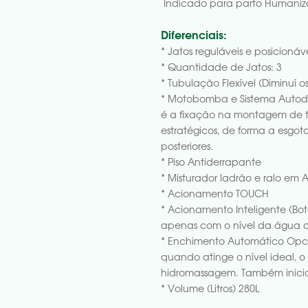
Indicado para parto Humani
Diferenciais:
* Jatos reguláveis e posicionáv
* Quantidade de Jatos: 3
* Tubulação Flexível (Diminuí os
* Motobomba e Sistema Autodr
é a fixação na montagem de t
estratégicos, de forma a esgo
posteriores.
* Piso Antiderrapante
* Misturador ladrão e ralo em A
* Acionamento TOUCH
* Acionamento Inteligente (Bo
apenas com o nível da água
* Enchimento Automático Opc
quando atinge o nível ideal, o
hidromassagem. Também inicia
* Volume (Litros) 280L