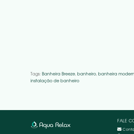
Tags:
Banheira Breeze
,
banheiro
,
banheira moder
instalação de banheiro
FALE 
Conta