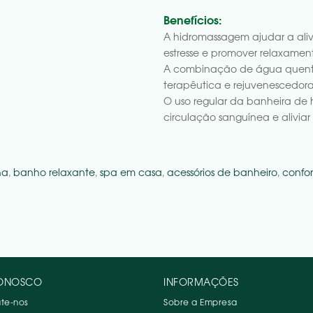
Benefícios:
A hidromassagem ajudar a alivia
estresse e promover relaxament
A combinação de água quent
terapêutica e rejuvenescedora
O uso regular da banheira de
circulação sanguínea e aliviar
na
,
banho relaxante
,
spa em casa
,
acessórios de banheiro
,
confor
CONOSCO
INFORMAÇÕES
te-nos
Sobre a Empresa